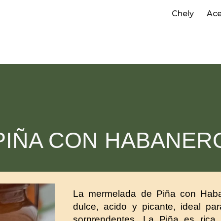
Chely
Ace
ip to main content
Skip to navigat
PIÑA CON HABANER
La mermelada de Piña con Haba
dulce, acido y picante, ideal p
sorprendentes. La Piña es rica