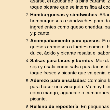
asarse, el azúcar de la piña carameli
toque picante que se intensifica al co
Hamburguesas y sándwiches
: Aña
hamburguesas o sándwiches para dar
ingredientes como queso cheddar, ba
y picante.
Acompañamiento para quesos
: En
quesos cremosos o fuertes como el b
dulce, ácido y picante resalta el sabo
Salsas para tacos y burritos
: Mézcl
soja y úsala como salsa para tacos de
toque fresco y picante que va genial 
Aderezo para ensaladas
: Combina l
para hacer una vinagreta. Va muy bie
como mango, aguacate o camarones, 
picante.
Relleno de repostería
: En pequeñas 