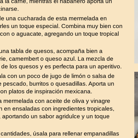
za la carne, mientras el habanero aporta un
cinarse.
de una cucharada de esta mermelada en
les un toque especial. Combina muy bien con
con o aguacate, agregando un toque tropical
 una tabla de quesos, acompaña bien a
rie, camembert o queso azul. La mezcla de
r de los quesos y es perfecta para un aperitivo.
ala con un poco de jugo de limón o salsa de
 pescado, burritos o quesadillas. Aporta un
con platos de inspiración mexicana.
a mermelada con aceite de oliva y vinagre
n en ensaladas con ingredientes tropicales,
aportando un sabor agridulce y un toque
cantidades, úsala para rellenar empanadillas