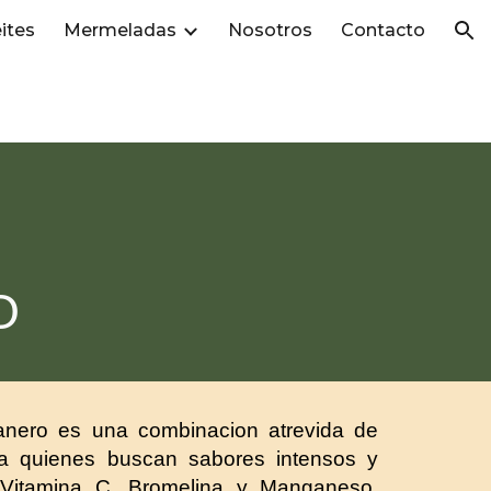
ites
Mermeladas
Nosotros
Contacto
ion
O
nero es una combinacion atrevida de
ara quienes buscan sabores intensos y
 Vitamina C, Bromelina y Manganeso,